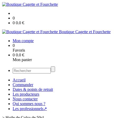
0
0
0.0
€
Boutique Cagette et Fourchette
Mon compte
0
Favoris
0
0.0
€
Mon panier
Accueil
Commander
Dates & points de retrait
Les producteurs
Nous contacter
Qui sommes nous ?
Les professionnels↗
>
Huile de Colza de 50cl