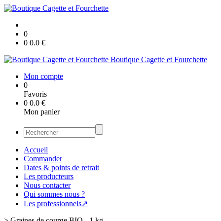
0
0
0.0
€
Boutique Cagette et Fourchette
Mon compte
0
Favoris
0
0.0
€
Mon panier
Accueil
Commander
Dates & points de retrait
Les producteurs
Nous contacter
Qui sommes nous ?
Les professionnels↗
>
Graines de courge BIO - 1 kg