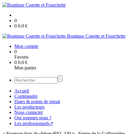
0
0
0.0
€
Boutique Cagette et Fourchette
Mon compte
0
Favoris
0
0.0
€
Mon panier
Accueil
Commander
Dates & points de retrait
Les producteurs
Nous contacter
Qui sommes nous ?
Les professionnels↗
>
Fromage frais de chèvre BIO, 330 g - Ferme de la Caillonnière