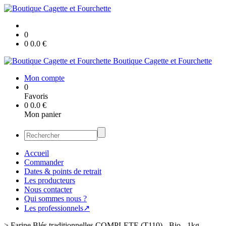
0
0
0.0
€
Boutique Cagette et Fourchette
Mon compte
0
Favoris
0
0.0
€
Mon panier
Accueil
Commander
Dates & points de retrait
Les producteurs
Nous contacter
Qui sommes nous ?
Les professionnels↗
>
Farine Blés traditionnelles COMPLETE (T110) - Bio - 1kg