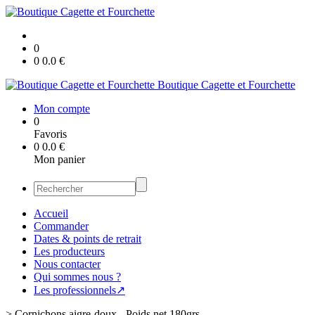
0
0
0.0
€
Boutique Cagette et Fourchette
Mon compte
0
Favoris
0
0.0
€
Mon panier
Accueil
Commander
Dates & points de retrait
Les producteurs
Nous contacter
Qui sommes nous ?
Les professionnels↗
>
Cornichons aigre-doux - Poids net 180grs