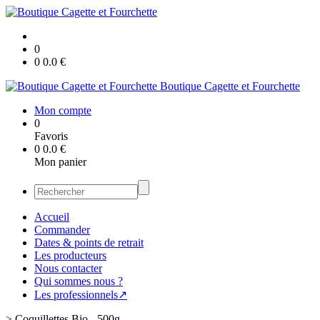
0
0
0.0
€
Boutique Cagette et Fourchette
Mon compte
0
Favoris
0
0.0
€
Mon panier
Accueil
Commander
Dates & points de retrait
Les producteurs
Nous contacter
Qui sommes nous ?
Les professionnels↗
>
Coquillettes Bio - 500g