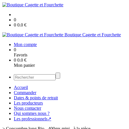
0
0
0.0
€
Boutique Cagette et Fourchette
Mon compte
0
Favoris
0
0.0
€
Mon panier
Accueil
Commander
Dates & points de retrait
Les producteurs
Nous contacter
Qui sommes nous ?
Les professionnels↗
>
Concombre long Bio - 400grs mini - à la pièce