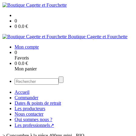
0
0
0.0
€
Boutique Cagette et Fourchette
Mon compte
0
Favoris
0
0.0
€
Mon panier
Accueil
Commander
Dates & points de retrait
Les producteurs
Nous contacter
Qui sommes nous ?
Les professionnels↗
>
Concombre à la pièce 400grs mini - BIO