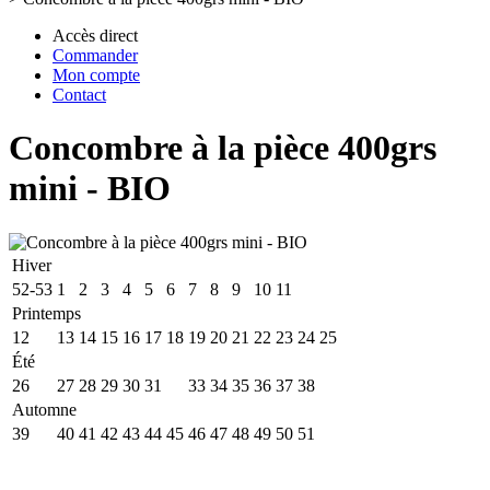
Accès direct
Commander
Mon compte
Contact
Concombre à la pièce 400grs
mini - BIO
Hiver
52-53
1
2
3
4
5
6
7
8
9
10
11
Printemps
12
13
14
15
16
17
18
19
20
21
22
23
24
25
Été
26
27
28
29
30
31
32
33
34
35
36
37
38
Automne
39
40
41
42
43
44
45
46
47
48
49
50
51