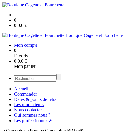
0
0
0.0
€
Boutique Cagette et Fourchette
Mon compte
0
Favoris
0
0.0
€
Mon panier
Accueil
Commander
Dates & points de retrait
Les producteurs
Nous contacter
Qui sommes nous ?
Les professionnels↗
>
Compote de Pomme Gingembre BIO 640g