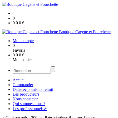
0
0
0.0
€
Boutique Cagette et Fourchette
Mon compte
0
Favoris
0
0.0
€
Mon panier
Accueil
Commander
Dates & points de retrait
Les producteurs
Nous contacter
Qui sommes nous ?
Les professionnels↗
>
Chokoexquis - 300grs- Pate à tartiner Bio sans lactose