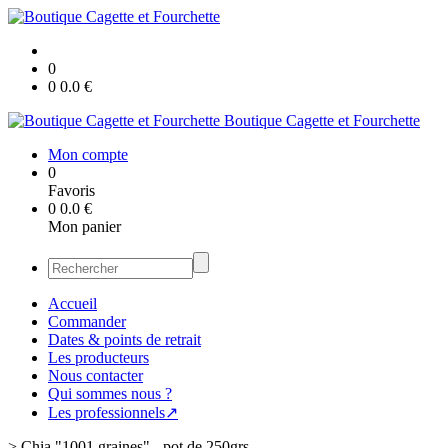
0
0
0.0
€
Boutique Cagette et Fourchette
Mon compte
0
Favoris
0
0.0
€
Mon panier
Accueil
Commander
Dates & points de retrait
Les producteurs
Nous contacter
Qui sommes nous ?
Les professionnels↗
>
Chia "1001 graines" - pot de 250grs