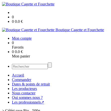
0
0
0.0
€
Boutique Cagette et Fourchette
Mon compte
0
Favoris
0
0.0
€
Mon panier
Accueil
Commander
Dates & points de retrait
Les producteurs
Nous contacter
Qui sommes nous ?
Les professionnels↗
>
Céléri rave Bio - 500g