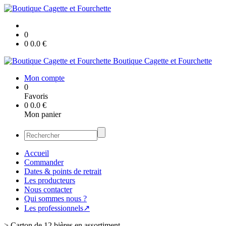
0
0
0.0
€
Boutique Cagette et Fourchette
Mon compte
0
Favoris
0
0.0
€
Mon panier
Accueil
Commander
Dates & points de retrait
Les producteurs
Nous contacter
Qui sommes nous ?
Les professionnels↗
>
Carton de 12 bières en assortiment