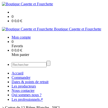
0
0
0.0
€
Boutique Cagette et Fourchette
Mon compte
0
Favoris
0
0.0
€
Mon panier
Accueil
Commander
Dates & points de retrait
Les producteurs
Nous contacter
Qui sommes nous ?
Les professionnels↗
>
Carton de 12 Bières Blanche - 50Cl.