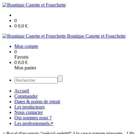
0
0
0.0
€
Boutique Cagette et Fourchette
Mon compte
0
Favoris
0
0.0
€
Mon panier
Accueil
Commander
Dates & points de retrait
Les producteurs
Nous contacter
Qui sommes nous ?
Les professionnels↗
>
Bocal d'escargots "spécial apéritif" à la sauce tomate piquante - 130