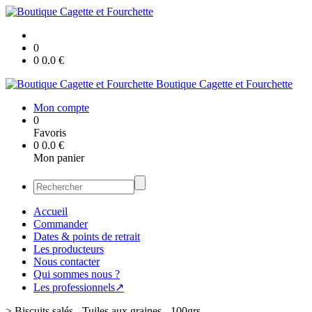
0
0
0.0
€
Boutique Cagette et Fourchette
Mon compte
0
Favoris
0
0.0
€
Mon panier
Accueil
Commander
Dates & points de retrait
Les producteurs
Nous contacter
Qui sommes nous ?
Les professionnels↗
>
Biscuits salés - Tuiles aux graines - 100grs