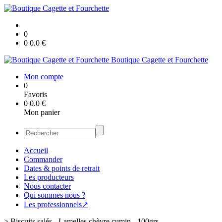
0
0
0.0
€
Boutique Cagette et Fourchette
Mon compte
0
Favoris
0
0.0
€
Mon panier
Accueil
Commander
Dates & points de retrait
Les producteurs
Nous contacter
Qui sommes nous ?
Les professionnels↗
>
Biscuits salés - Lamelles chèvre cumin - 100grs