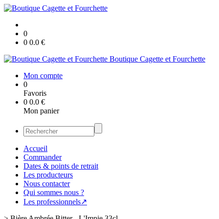
0
0
0.0
€
Boutique Cagette et Fourchette
Mon compte
0
Favoris
0
0.0
€
Mon panier
Accueil
Commander
Dates & points de retrait
Les producteurs
Nous contacter
Qui sommes nous ?
Les professionnels↗
>
Bière Ambrée Bitter - L'Impie 33cl