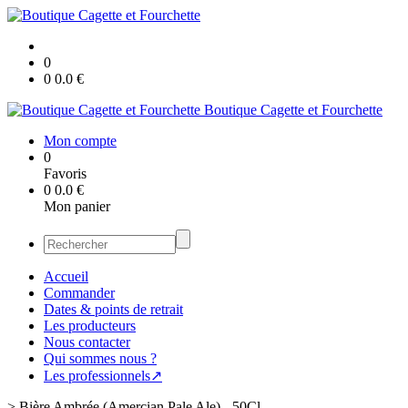
0
0
0.0
€
Boutique Cagette et Fourchette
Mon compte
0
Favoris
0
0.0
€
Mon panier
Accueil
Commander
Dates & points de retrait
Les producteurs
Nous contacter
Qui sommes nous ?
Les professionnels↗
>
Bière Ambrée (Amercian Pale Ale) - 50Cl.