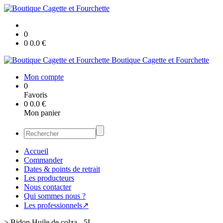
0
0
0.0
€
Boutique Cagette et Fourchette
Mon compte
0
Favoris
0
0.0
€
Mon panier
Accueil
Commander
Dates & points de retrait
Les producteurs
Nous contacter
Qui sommes nous ?
Les professionnels↗
>
Bidon Huile de colza - 5L