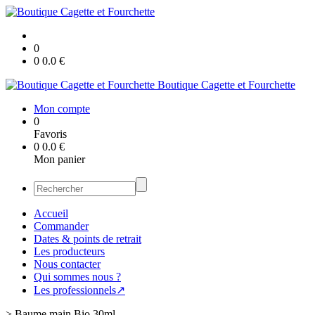
0
0
0.0
€
Boutique Cagette et Fourchette
Mon compte
0
Favoris
0
0.0
€
Mon panier
Accueil
Commander
Dates & points de retrait
Les producteurs
Nous contacter
Qui sommes nous ?
Les professionnels↗
>
Baume main Bio 30ml