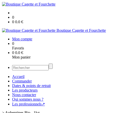
0
0
0.0
€
Boutique Cagette et Fourchette
Mon compte
0
Favoris
0
0.0
€
Mon panier
Accueil
Commander
Dates & points de retrait
Les producteurs
Nous contacter
Qui sommes nous ?
Les professionnels↗
>
Aubergines Bio - 1kg