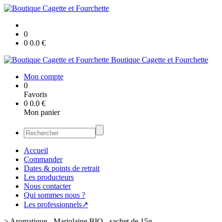
0
0
0.0
€
Boutique Cagette et Fourchette
Mon compte
0
Favoris
0
0.0
€
Mon panier
Accueil
Commander
Dates & points de retrait
Les producteurs
Nous contacter
Qui sommes nous ?
Les professionnels↗
>
Aromatique - Marjolaine BIO - sachet de 15g